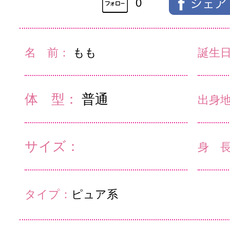
0
名 前：
もも
誕生
体 型：
普通
出身
サイズ：
身 
タイプ：
ピュア系