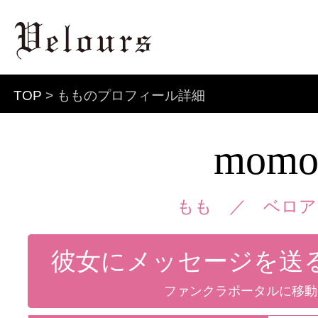
TOP
> もものプロフィール詳細
mom
もも ／
ベロア
彼女にメッセージを送
ファンクラポータルに移動