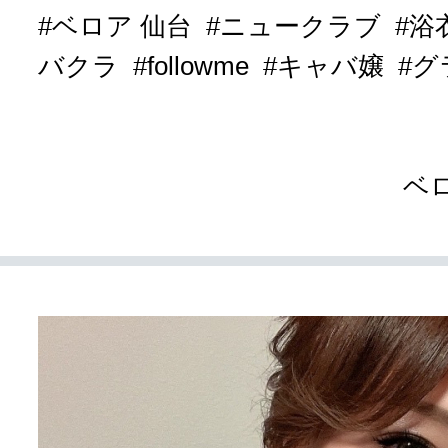
#ベロア 仙台
#ニュークラブ
#浴
バクラ
#followme
#キャバ嬢
#
ベ