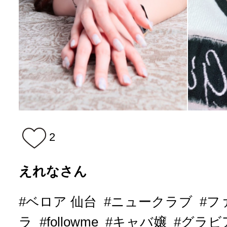
2
えれなさん
#ベロア 仙台
#ニュークラブ
#フ
ラ
#followme
#キャバ嬢
#グラビ