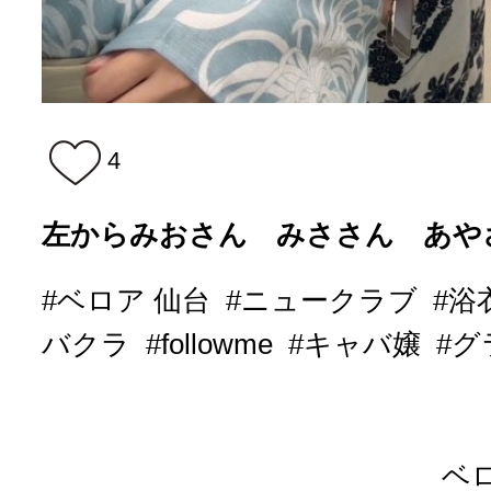
4
左からみおさん みささん あや
#ベロア 仙台
#ニュークラブ
#浴
バクラ
#followme
#キャバ嬢
#
ベ