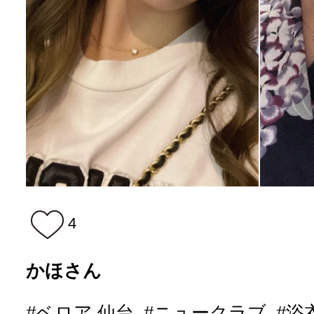
4
かほさん
#ベロア 仙台
#ニュークラブ
#浴