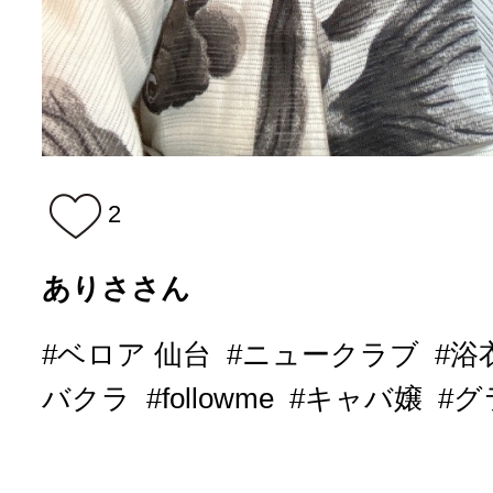
2
ありささん
#ベロア 仙台
#ニュークラブ
#浴
バクラ
#followme
#キャバ嬢
#