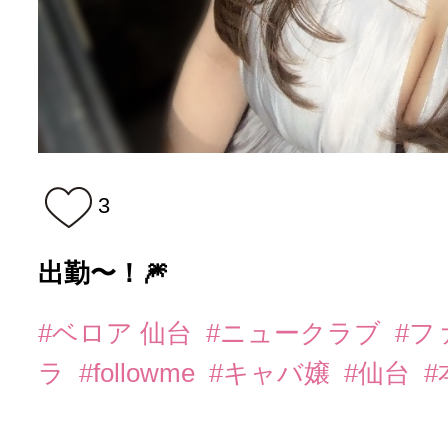
3
出勤〜！🎆
#ベロア 仙台
#ニュークラブ
#フ
ラ
#followme
#キャバ嬢
#仙台