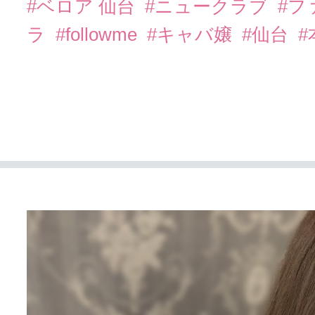
#ベロア 仙台
#ニュークラブ
#フ
ラ
#followme
#キャバ嬢
#仙台