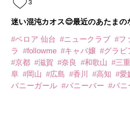
3
迷い混沌カオス😌最近のあたまの
#ベロア 仙台
#ニュークラブ
#フ
ラ
#followme
#キャバ嬢
#グラビ
#京都
#滋賀
#奈良
#和歌山
#三
阜
#岡山
#広島
#香川
#高知
#愛
バニーガール
#バニーバー
#バ