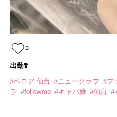
3
出勤❣️
#ベロア 仙台
#ニュークラブ
#フ
ラ
#followme
#キャバ嬢
#仙台