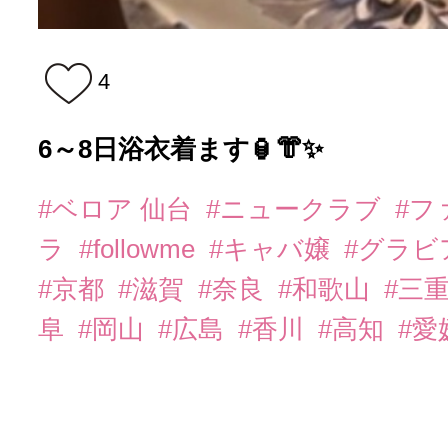
4
6～8日浴衣着ます🏮👘✨
#ベロア 仙台
#ニュークラブ
#フ
ラ
#followme
#キャバ嬢
#グラビ
#京都
#滋賀
#奈良
#和歌山
#三
阜
#岡山
#広島
#香川
#高知
#愛