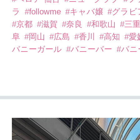
ラ
#followme
#キャバ嬢
#グラビ
#京都
#滋賀
#奈良
#和歌山
#三
阜
#岡山
#広島
#香川
#高知
#愛
バニーガール
#バニーバー
#バ