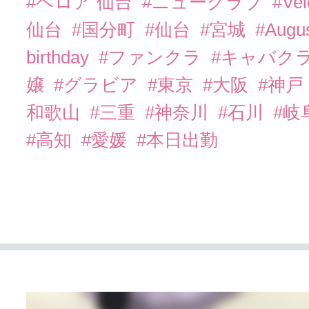
#ベロア 仙台
#ニュークラブ
#Vel
仙台
#国分町
#仙台
#宮城
#Augu
birthday
#ファンクラ
#キャバク
嬢
#グラビア
#東京
#大阪
#神戸
和歌山
#三重
#神奈川
#石川
#岐
#高知
#愛媛
#本日出勤