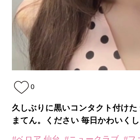
0
久しぶりに黒いコンタクト付けた
まてん。ください 毎日かわいく
#ベロア 仙台
#ニュークラブ
#フ