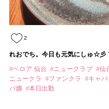
2
れおでち。今日も元気にしゅ☆彡
#ベロア 仙台
#ニュークラブ
#仙
ニュークラ
#ファンクラ
#キャ
バ嬢
#本日出勤