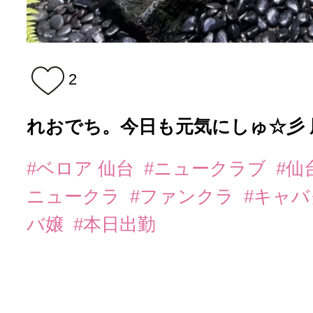
2
れおでち。今日も元気にしゅ☆彡 
#ベロア 仙台
#ニュークラブ
#仙
ニュークラ
#ファンクラ
#キャ
バ嬢
#本日出勤