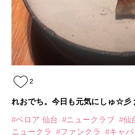
2
れおでち。今日も元気にしゅ☆彡 
#ベロア 仙台
#ニュークラブ
#仙
ニュークラ
#ファンクラ
#キャ