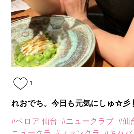
1
れおでち。今日も元気にしゅ☆彡 
#ベロア 仙台
#ニュークラブ
#仙
ニュークラ
#ファンクラ
#キャ