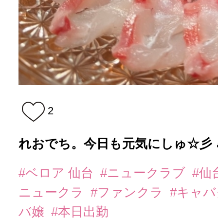
2
れおでち。今日も元気にしゅ☆彡 
#ベロア 仙台
#ニュークラブ
#仙
ニュークラ
#ファンクラ
#キャ
バ嬢
#本日出勤