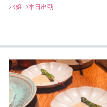
バ嬢
#本日出勤