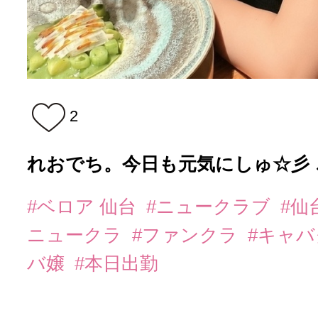
2
れおでち。今日も元気にしゅ☆彡
#ベロア 仙台
#ニュークラブ
#仙
ニュークラ
#ファンクラ
#キャ
バ嬢
#本日出勤