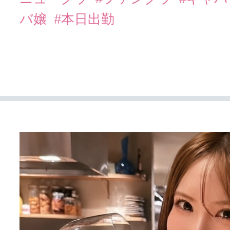
バ嬢
#本日出勤